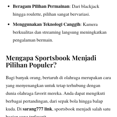
Beragam Pilihan Permainan
: Dari blackjack
hingga roulette, pilihan sangat bervariasi.
Menggunakan Teknologi Canggih
: Kamera
berkualitas dan streaming langsung meningkatkan
pengalaman bermain.
Mengapa Sportsbook Menjadi
Pilihan Populer?
Bagi banyak orang, bertaruh di olahraga merupakan cara
yang menyenangkan untuk tetap terhubung dengan
dunia olahraga favorit mereka. Anda dapat mengikuti
berbagai pertandingan, dari sepak bola hingga balap
sarang777 link
kuda. Di
, sportsbook menjadi salah satu
bagian yang terfavorit.