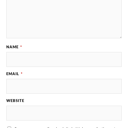
NAME
*
EMAIL
*
WEBSITE