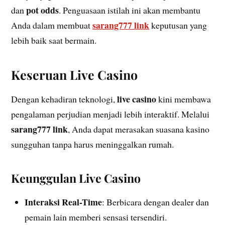
pot odds
dan
. Penguasaan istilah ini akan membantu
sarang777 link
Anda dalam membuat
keputusan yang
lebih baik saat bermain.
Keseruan Live Casino
live casino
Dengan kehadiran teknologi,
kini membawa
pengalaman perjudian menjadi lebih interaktif. Melalui
sarang777 link
, Anda dapat merasakan suasana kasino
sungguhan tanpa harus meninggalkan rumah.
Keunggulan Live Casino
Interaksi Real-Time
: Berbicara dengan dealer dan
pemain lain memberi sensasi tersendiri.