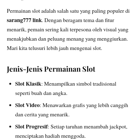
Permainan slot adalah salah satu yang paling populer di
sarang777 link
. Dengan beragam tema dan fitur
menarik, pemain sering kali terpesona oleh visual yang
menakjubkan dan peluang menang yang menggiurkan.
Mari kita telusuri lebih jauh mengenai slot.
Jenis-Jenis Permainan Slot
Slot Klasik
: Menampilkan simbol tradisional
seperti buah dan angka.
Slot Video
: Menawarkan grafis yang lebih canggih
dan cerita yang menarik.
Slot Progresif
: Setiap taruhan menambah jackpot,
menciptakan hadiah menggoda.