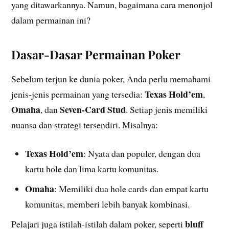
yang ditawarkannya. Namun, bagaimana cara menonjol
dalam permainan ini?
Dasar-Dasar Permainan Poker
Sebelum terjun ke dunia poker, Anda perlu memahami
Texas Hold’em
jenis-jenis permainan yang tersedia:
,
Omaha
Seven-Card Stud
, dan
. Setiap jenis memiliki
nuansa dan strategi tersendiri. Misalnya:
Texas Hold’em
: Nyata dan populer, dengan dua
kartu hole dan lima kartu komunitas.
Omaha
: Memiliki dua hole cards dan empat kartu
komunitas, memberi lebih banyak kombinasi.
bluff
Pelajari juga istilah-istilah dalam poker, seperti