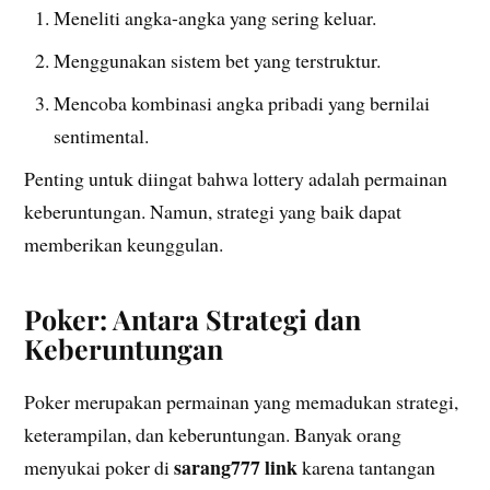
Meneliti angka-angka yang sering keluar.
Menggunakan sistem bet yang terstruktur.
Mencoba kombinasi angka pribadi yang bernilai
sentimental.
Penting untuk diingat bahwa lottery adalah permainan
keberuntungan. Namun, strategi yang baik dapat
memberikan keunggulan.
Poker: Antara Strategi dan
Keberuntungan
Poker merupakan permainan yang memadukan strategi,
keterampilan, dan keberuntungan. Banyak orang
sarang777 link
menyukai poker di
karena tantangan