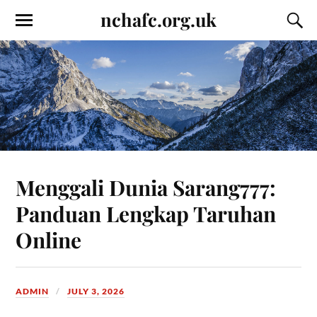
nchafc.org.uk
Menggali Dunia Sarang777:
Panduan Lengkap Taruhan
Online
ADMIN
JULY 3, 2026