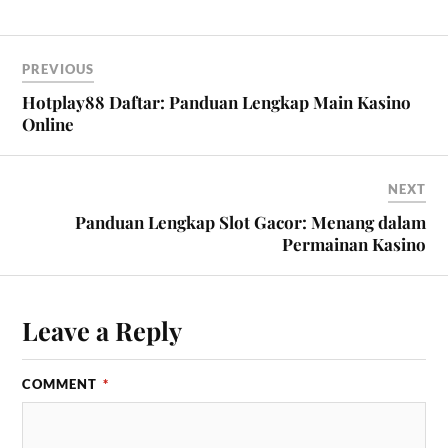
PREVIOUS
Hotplay88 Daftar: Panduan Lengkap Main Kasino
Online
NEXT
Panduan Lengkap Slot Gacor: Menang dalam
Permainan Kasino
Leave a Reply
COMMENT
*