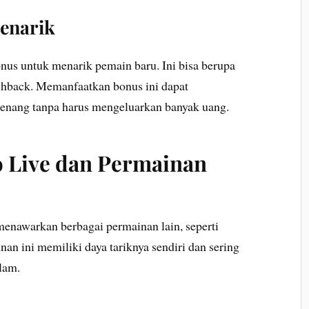
enarik
us untuk menarik pemain baru. Ini bisa berupa
cashback. Memanfaatkan bonus ini dapat
nang tanpa harus mengeluarkan banyak uang.
o Live dan Permainan
 menawarkan berbagai permainan lain, seperti
inan ini memiliki daya tariknya sendiri dan sering
alam.