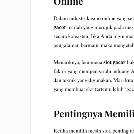
Online
Dalam industri kasino online yang s
gacor
, istilah yang merujuk pada me
secara konsisten. Jika Anda ingin m
pengalaman bermain, maka mengetah
slot gacor
Menariknya, fenomena
buk
faktor yang mempengaruhi peluang A
dan teknik yang digunakan. Mari kita 
yang membuat slot tertentu lebih ‘gac
Pentingnya Memili
Ketika memilih mesin slot, penting 