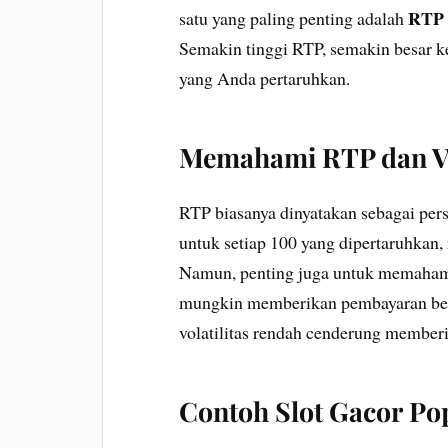
RTP
satu yang paling penting adalah
Semakin tinggi RTP, semakin besar
yang Anda pertaruhkan.
Memahami RTP dan Vol
RTP biasanya dinyatakan sebagai pers
untuk setiap 100 yang dipertaruhkan,
Namun, penting juga untuk memahami vo
mungkin memberikan pembayaran besar
volatilitas rendah cenderung memberi
Contoh Slot Gacor Po