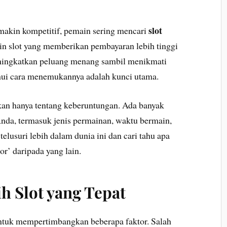
slot
emakin kompetitif, pemain sering mencari
sin slot yang memberikan pembayaran lebih tinggi
eningkatkan peluang menang sambil menikmati
ui cara menemukannya adalah kunci utama.
an hanya tentang keberuntungan. Ada banyak
nda, termasuk jenis permainan, waktu bermain,
telusuri lebih dalam dunia ini dan cari tahu apa
or’ daripada yang lain.
h Slot yang Tepat
untuk mempertimbangkan beberapa faktor. Salah