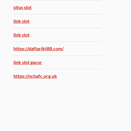
situs slot
link slot
link slot
https://daftarjkt88.com/
link slot gacor
https://nchafc.org.uk