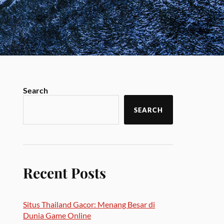
Search
SEARCH
Recent Posts
Situs Thailand Gacor: Menang Besar di
Dunia Game Online