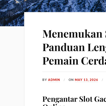
Menemukan S
Panduan Len
Pemain Cerd
BY
ADMIN
ON
MAY 13, 2026
Pengantar Slot Ga