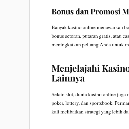
Bonus dan Promosi M
Banyak kasino online menawarkan bon
bonus setoran, putaran gratis, atau 
meningkatkan peluang Anda untuk me
Menjelajahi Kasin
Lainnya
Selain slot, dunia kasino online juga
poker, lottery, dan sportsbook. Perma
kali melibatkan strategi yang lebih d