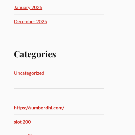
January 2026
December 2025
Categories
Uncategorized
https://sumberdhl.com/
slot 200